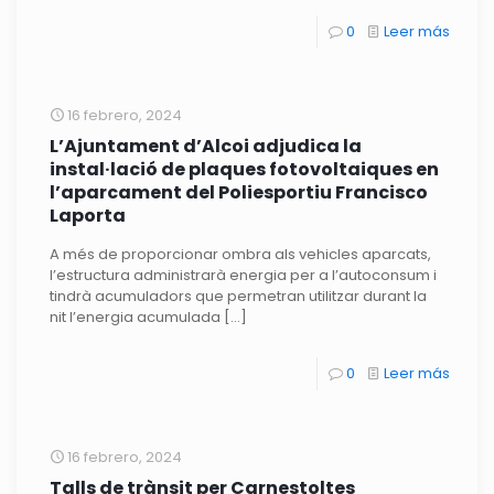
0
Leer más
16 febrero, 2024
L’Ajuntament d’Alcoi adjudica la
instal·lació de plaques fotovoltaiques en
l’aparcament del Poliesportiu Francisco
Laporta
A més de proporcionar ombra als vehicles aparcats,
l’estructura administrarà energia per a l’autoconsum i
tindrà acumuladors que permetran utilitzar durant la
nit l’energia acumulada
[…]
0
Leer más
16 febrero, 2024
Talls de trànsit per Carnestoltes