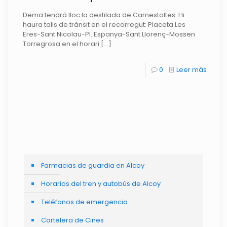
Dema tendrá lloc la desfilada de Carnestoltes. Hi
haura talls de trànsit en el recorregut: Placeta Les
Eres-Sant Nicolau-Pl. Espanya-Sant Llorenç-Mossen
Torregrosa en el horari
[…]
0
Leer más
Farmacias de guardia en Alcoy
Horarios del tren y autobús de Alcoy
Teléfonos de emergencia
Cartelera de Cines