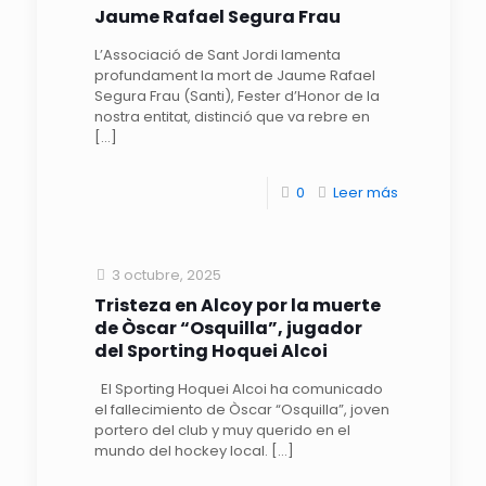
Jaume Rafael Segura Frau
L’Associació de Sant Jordi lamenta
profundament la mort de Jaume Rafael
Segura Frau (Santi), Fester d’Honor de la
nostra entitat, distinció que va rebre en
[…]
0
Leer más
3 octubre, 2025
Tristeza en Alcoy por la muerte
de Òscar “Osquilla”, jugador
del Sporting Hoquei Alcoi
El Sporting Hoquei Alcoi ha comunicado
el fallecimiento de Òscar “Osquilla”, joven
portero del club y muy querido en el
mundo del hockey local.
[…]