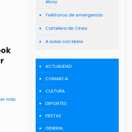
Alcoy
Teléfonos de emergencia
Cartelera de Cines
A solas con Mario
ook
ar
ACTUALIDAD
COMARCA
CULTURA
eer más
DEPORTES
FIESTAS
GENERAL