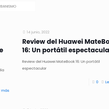
RBANISMO
14 junio, 2022
Review del Huawei MateB
e
16: Un portátil espectacul
Review del Huawei MateBook 16: Un portátil
espectacular
día
0
L
r más