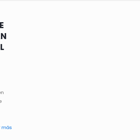
E
AN
L
en
e
r más