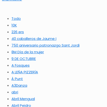
Todo
10K
226 ers
40 caballeros de Jaume I
750 aniversario patronazgo Sant Jordi
8M Día de la mujer
9 DE OCTUBRE
A Fosques
A LEÑA PIZZERÍA
À Punt
A3Danza
abri
Abril Mengual
Abril Peidro