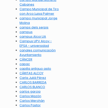
Cabanes
Campo Municipal de Tiro
con Arco Luisa Palmer
campo municipal Jorge
Molina
camps dels serpis
campus
campus Alcoi UA
Campus UPV Alcoy -
EPSA - universidad
canales comunicación
Ayuntamiento
CÁNCER
capac
capilla antiguo asilo
CÁRITAS ALCOY
Carla Julià Pérez
CARLOS BARREDA
CARLOS BLANCO
carlos garcia
Carlos Mazón
Carlos Merchán
Carlos Pastor