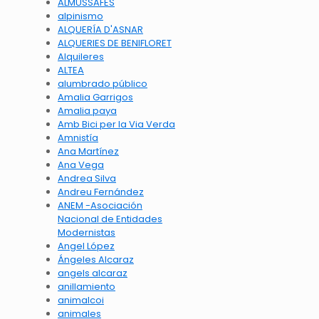
ALMUSSAFES
alpinismo
ALQUERÍA D'ASNAR
ALQUERIES DE BENIFLORET
Alquileres
ALTEA
alumbrado público
Amalia Garrigos
Amalia paya
Amb Bici per la Via Verda
Amnistía
Ana Martínez
Ana Vega
Andrea Silva
Andreu Fernández
ANEM -Asociación
Nacional de Entidades
Modernistas
Angel López
Ángeles Alcaraz
angels alcaraz
anillamiento
animalcoi
animales