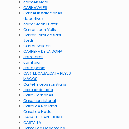
carmen vidal
CARNAVALES
Carnet instalaciones
deportivas
carrer Joan Fuster
Carrer Joan Valls
Carrer Jordi de Sant
Jordi
Carrer Solidari
CARRERA DE LA DONA
carreteras
carril bici
carta pobla
CARTEL CABALGATA REYES
MAGOS
Cartel moros i cristians
casa andalucía
Casa Carbonell
Casa consistorial
Casal de Navidad -
Casal de Nadal
CASAL DE SANT JORDI
CASTALLA
Castell de Cocentaina