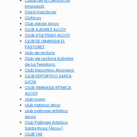
Ciutat de la Ciència i la
Innovació
Clara Valcárcer
CLIAlcoy
Club Aikido Alcoy
CLUB AJEDREZ ALCOY
CLUB ATLETISMO ALCOY
CLUB DE GIMNASIA EL
PASTORET
club de lectura
Club de Lectura Activista
de La Teixidora
Club Deportivo Alcoyano
CLUB DEPORTIVO SANTA
LUCÍA
CLUB GIMNASIA RÍTMICA
ALCOY
club joven
club natacio alcoi
club patinaje artístico
alcoy
Club Patinaje Artistico
Santa Rosa (Alcoy)
CLUB TAE