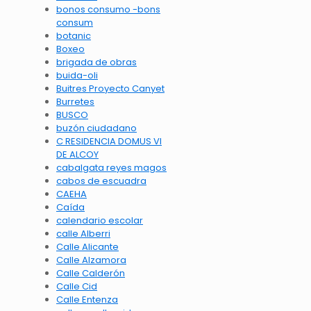
bonos consumo -bons
consum
botanic
Boxeo
brigada de obras
buida-oli
Buitres Proyecto Canyet
Burretes
BUSCO
buzón ciudadano
C RESIDENCIA DOMUS VI
DE ALCOY
cabalgata reyes magos
cabos de escuadra
CAEHA
Caída
calendario escolar
calle Alberri
Calle Alicante
Calle Alzamora
Calle Calderón
Calle Cid
Calle Entenza