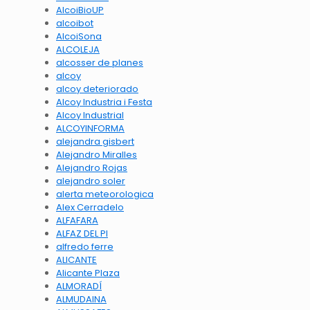
AlcoiBioUP
alcoibot
AlcoiSona
ALCOLEJA
alcosser de planes
alcoy
alcoy deteriorado
Alcoy Industria i Festa
Alcoy Industrial
ALCOYINFORMA
alejandra gisbert
Alejandro Miralles
Alejandro Rojas
alejandro soler
alerta meteorologica
Alex Cerradelo
ALFAFARA
ALFAZ DEL PI
alfredo ferre
ALICANTE
Alicante Plaza
ALMORADÍ
ALMUDAINA