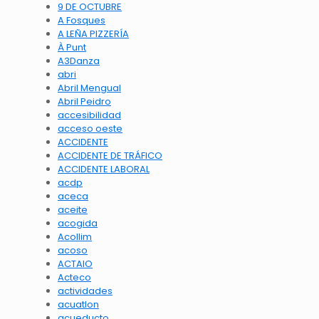
9 DE OCTUBRE
A Fosques
A LEÑA PIZZERÍA
À Punt
A3Danza
abri
Abril Mengual
Abril Peidro
accesibilidad
acceso oeste
ACCIDENTE
ACCIDENTE DE TRÁFICO
ACCIDENTE LABORAL
acdp
aceca
aceite
acogida
Acollim
acoso
ACTAIO
Acteco
actividades
acuatlon
acueducto