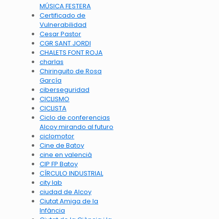
MÚSICA FESTERA
Certificado de
Vulnerabilidad
Cesar Pastor
CGR SANT JORDI
CHALETS FONT ROJA
charlas
Chiringuito de Rosa
García
ciberseguridad
CICLISMO
CICLISTA
Ciclo de conferencias
Alcoy mirando al futuro
ciclomotor
Cine de Batoy
cine en valencià
CIP FP Batoy
CÍRCULO INDUSTRIAL
city lab
ciudad de Alcoy
Ciutat Amiga de la
Infància