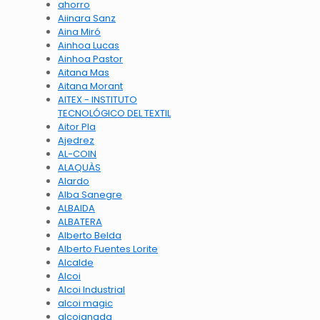
ahorro
Aiinara Sanz
Aina Miró
Ainhoa Lucas
Ainhoa Pastor
Aitana Mas
Aitana Morant
AITEX - INSTITUTO
TECNOLÓGICO DEL TEXTIL
Aitor Pla
Ajedrez
AL-COIN
ALAQUÀS
Alardo
Alba Sanegre
ALBAIDA
ALBATERA
Alberto Belda
Alberto Fuentes Lorite
Alcalde
Alcoi
Alcoi Industrial
alcoi magic
alcoianada