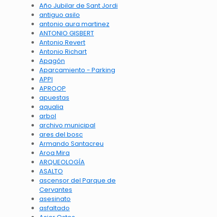
Año Jubilar de Sant Jordi
antiguo asilo
antonio aura martinez
ANTONIO GISBERT
Antonio Revert
Antonio Richart
Apagón
Aparcamiento - Parking
APPI
APROOP
apuestas
aqualia
arbol
archivo municipal
ares del bosc
Armando Santacreu
Aroa Mira
ARQUEOLOGÍA
ASALTO
ascensor del Parque de
Cervantes
asesinato
asfaltado