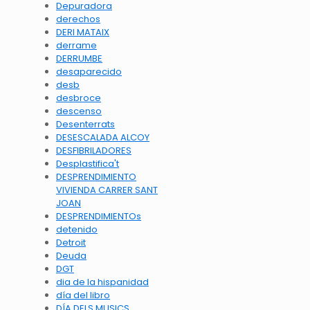
Depuradora
derechos
DERI MATAIX
derrame
DERRUMBE
desaparecido
desb
desbroce
descenso
Desenterrats
DESESCALADA ALCOY
DESFIBRILADORES
Desplastifica't
DESPRENDIMIENTO
VIVIENDA CARRER SANT
JOAN
DESPRENDIMIENTOs
detenido
Detroit
Deuda
DGT
dia de la hispanidad
día del libro
DÍA DELS MUSICS