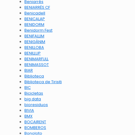
Beniarrés
BENIARRÉS CF
Benicadell
BENICALAP
BENIDORM
Benidorm Fest
BENIFALLIM
BENIGÀNIM
BENILLOBA
BENILLUP
BENIMARFULL
BENIMASSOT
BIAR
Biblioteca
Biblioteca de Tirisiti
BIC
Bicicletas
big data
bioresiduos
BIVIA
BMX
BOCAIRENT
BOMBEROS
Bonoloto