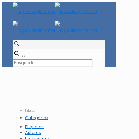
✕
Filtrar
Categorías
Etiquetas
Autores
Limpiar filtros