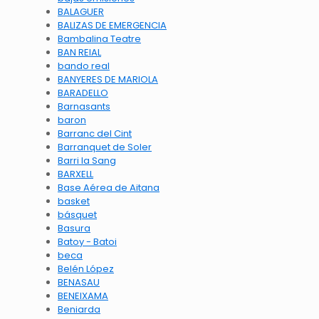
BALAGUER
BALIZAS DE EMERGENCIA
Bambalina Teatre
BAN REIAL
bando real
BANYERES DE MARIOLA
BARADELLO
Barnasants
baron
Barranc del Cint
Barranquet de Soler
Barri la Sang
BARXELL
Base Aérea de Aitana
basket
básquet
Basura
Batoy - Batoi
beca
Belén López
BENASAU
BENEIXAMA
Beniarda