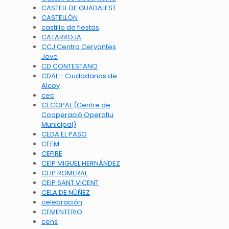
CASTELL DE GUADALEST
CASTELLÓN
castillo de fiestas
CATARROJA
CCJ Centro Cervantes
Jove
CD CONTESTANO
CDAL - Ciudadanos de
Alcoy
cec
CECOPAL (Centre de
Cooperació Operatiu
Municipal)
CEDA EL PASO
CEEM
CEFIRE
CEIP MIGUEL HERNÁNDEZ
CEIP ROMERAL
CEIP SANT VICENT
CELA DE NÚÑEZ
celebración
CEMENTERIO
cens