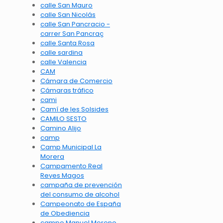
calle San Mauro
calle San Nicolás
calle San Pancracio -
carrer San Pancraç
calle Santa Rosa
calle sardina
calle Valencia
CAM
Cámara de Comercio
Cámaras tráfico
cami
Camí de les Solsides
CAMILO SESTO
Camino Alijo
camp
Camp Municipal La
Morera
Campamento Real
Reyes Magos
campaña de prevención
del consumo de alcohol
Campeonato de España
de Obediencia
campo Manuel Moreno