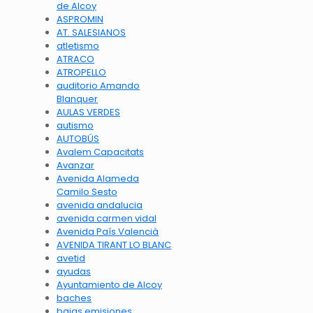
de Alcoy
ASPROMIN
AT. SALESIANOS
atletismo
ATRACO
ATROPELLO
auditorio Amando
Blanquer
AULAS VERDES
autismo
AUTOBÚS
Avalem Capacitats
Avanzar
Avenida Alameda
Camilo Sesto
avenida andalucia
avenida carmen vidal
Avenida País Valencià
AVENIDA TIRANT LO BLANC
avetid
ayudas
Ayuntamiento de Alcoy
baches
bajas emisiones