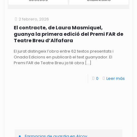
2 febrero, 2026
El contracte, de Laura Masmiquel,
guanya la primera edició del Premi FAR de
Teatre Breu d’Alfafara
El jurat distingeix l’obra entre 62 textos presentats i
Onada Edicions en publicarà el text guanyador. El
Premi FAR de Teatre Breu ja té obra
[…]
0
Leer más
Farmacias de guardia en Alcoy