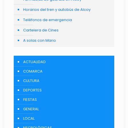
Horarios del tren y autobús de Alcoy
Teléfonos de emergencia
Cartelera de Cines
A solas con Mario
ACTUALIDAD
COMARCA
CULTURA
DEPORTES
FIESTAS
GENERAL
LOCAL
NECROLÓGICAS