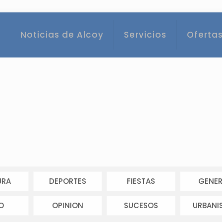
Noticias de Alcoy
Servicios
Ofertas
URA
DEPORTES
FIESTAS
GENER
O
OPINION
SUCESOS
URBANI