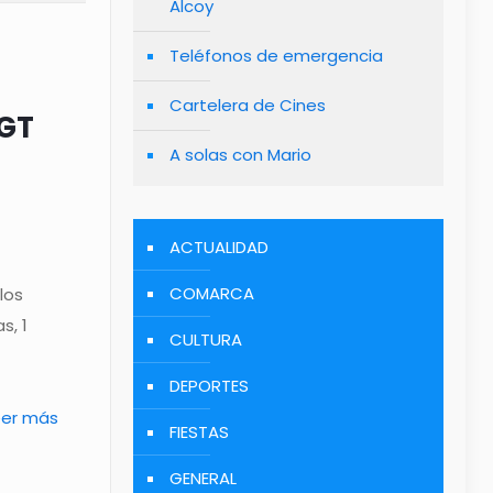
Alcoy
Teléfonos de emergencia
Cartelera de Cines
DGT
A solas con Mario
ACTUALIDAD
COMARCA
los
s, 1
CULTURA
DEPORTES
eer más
FIESTAS
GENERAL