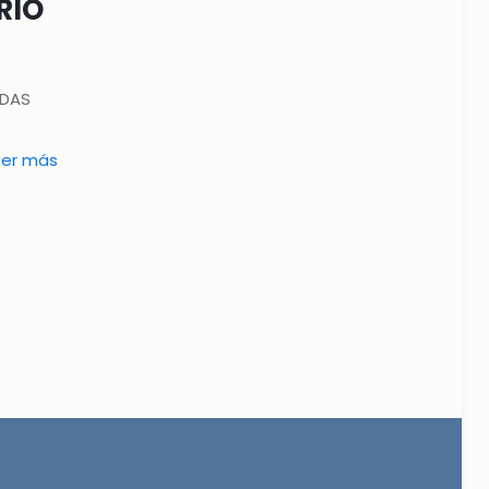
RIO
IDAS
eer más