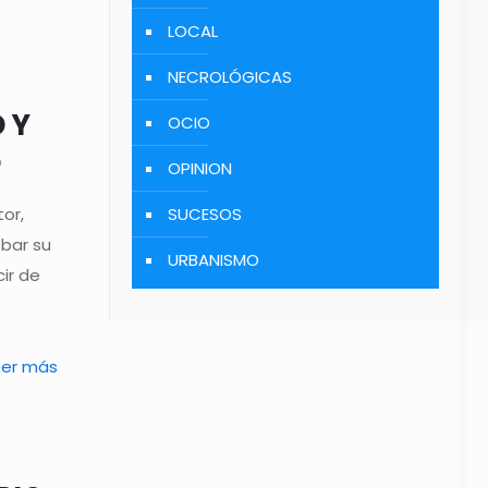
LOCAL
NECROLÓGICAS
 Y
OCIO
O
OPINION
tor,
SUCESOS
bar su
URBANISMO
ir de
eer más