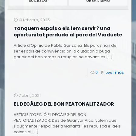
SUCESOS
URBANISMO
10 febrero, 2025
Tanquem espais o els fem servir? Una
oportunitat perduda al parc del Viaducte
Article d’Opinió de Pablo González Els parcs han de
ser espais de convivència on la ciutadania puga
gaudir del bon temps o refugiar-se davant les
[…]
0
Leer más
7 abril, 2021
EL DECÀLEG DEL BON PEATONALITZADOR
ARTICLE D’OPINIÓ EL DECÀLEG DEL BON
PEATONALITZADOR: Des de Guanyar Alcoi volem que
s’augmente l’espai per a vianants i es reduïsca el dels
cotxes al
[…]