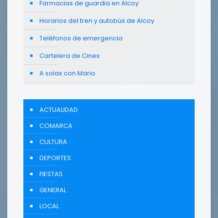
Farmacias de guardia en Alcoy
Horarios del tren y autobús de Alcoy
Teléfonos de emergencia
Cartelera de Cines
A solas con Mario
ACTUALIDAD
COMARCA
CULTURA
DEPORTES
FIESTAS
GENERAL
LOCAL