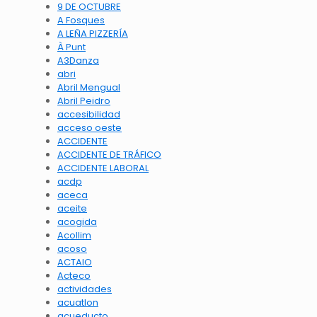
9 DE OCTUBRE
A Fosques
A LEÑA PIZZERÍA
À Punt
A3Danza
abri
Abril Mengual
Abril Peidro
accesibilidad
acceso oeste
ACCIDENTE
ACCIDENTE DE TRÁFICO
ACCIDENTE LABORAL
acdp
aceca
aceite
acogida
Acollim
acoso
ACTAIO
Acteco
actividades
acuatlon
acueducto