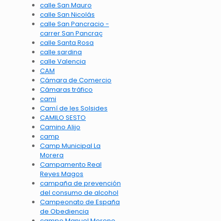
calle San Mauro
calle San Nicolás
calle San Pancracio -
carrer San Pancraç
calle Santa Rosa
calle sardina
calle Valencia
CAM
Cámara de Comercio
Cámaras tráfico
cami
Camí de les Solsides
CAMILO SESTO
Camino Alijo
camp
Camp Municipal La
Morera
Campamento Real
Reyes Magos
campaña de prevención
del consumo de alcohol
Campeonato de España
de Obediencia
campo Manuel Moreno