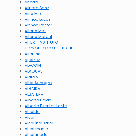
ahorro
Aiinara Sanz
Aina Miró
Ainhoa Lucas
Ainhoa Pastor
Aitana Mas
Aitana Morant
AITEX - INSTITUTO
TECNOLÓGICO DEL TEXTIL
Aitor Pla
Ajedrez
AL-COIN
ALAQUÀS
Alardo
Alba Sanegre
ALBAIDA
ALBATERA
Alberto Belda
Alberto Fuentes Lorite
Alcalde
Alcoi
Alcoi Industrial
alcoi magic
alcoianada