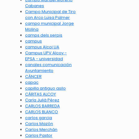
Cabanes
Campo Municipal de Tiro
con Arco Luisa Palmer
campo municipal Jorge
Molina
camps dels serpis
campus
campus Alcoi UA
Campus UPV Alcoy -
EPSA - universidad
canales comunicación
Ayuntamiento
CÁNCER
capac
capilla antiguo asilo
CÁRITAS ALCOY
Carla Julià Pérez
CARLOS BARREDA
CARLOS BLANCO
carlos garcia
Carlos Mazón
Carlos Merchán
Carlos Pastor