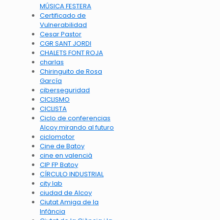
MÚSICA FESTERA
Certificado de
Vulnerabilidad
Cesar Pastor
CGR SANT JORDI
CHALETS FONT ROJA
charlas
Chiringuito de Rosa
García
ciberseguridad
CICLISMO
CICLISTA
Ciclo de conferencias
Alcoy mirando al futuro
ciclomotor
Cine de Batoy
cine en valencià
CIP FP Batoy
CÍRCULO INDUSTRIAL
city lab
ciudad de Alcoy
Ciutat Amiga de la
Infància