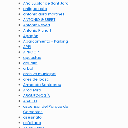
Año Jubilar de Sant Jordi
antiguo asilo
antonio aura martinez
ANTONIO GISBERT
Antonio Revert
Antonio Richart
Apagón
Aparcamiento - Parking
APPI
APROOP
apuestas
aqualia
arbol
archivo municipal
ares del bosc
Armando Santacreu
Aroa Mira
ARQUEOLOGÍA
ASALTO
ascensor del Parque de
Cervantes
asesinato
asfaltado