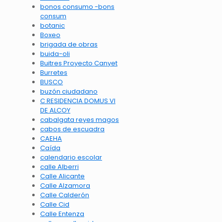
bonos consumo -bons
consum
botanic
Boxeo
brigada de obras
buida-oli
Buitres Proyecto Canyet
Burretes
BUSCO
buzón ciudadano
C RESIDENCIA DOMUS VI
DE ALCOY
cabalgata reyes magos
cabos de escuadra
CAEHA
Caída
calendario escolar
calle Alberri
Calle Alicante
Calle Alzamora
Calle Calderón
Calle Cid
Calle Entenza