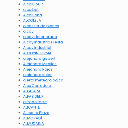
AlcoiBioUP
alcoibot
AlcoiSona
ALCOLEJA
alcosser de planes
alcoy
alcoy deteriorado
Alcoy Industria i Festa
Alcoy Industrial
ALCOYINFORMA
alejandra gisbert
Alejandro Miralles
Alejandro Rojas
alejandro soler
alerta meteorologica
Alex Cerradelo
ALFAFARA
ALFAZ DEL PI
alfredo ferre
ALICANTE
Alicante Plaza
ALMORADÍ
ALMUDAINA