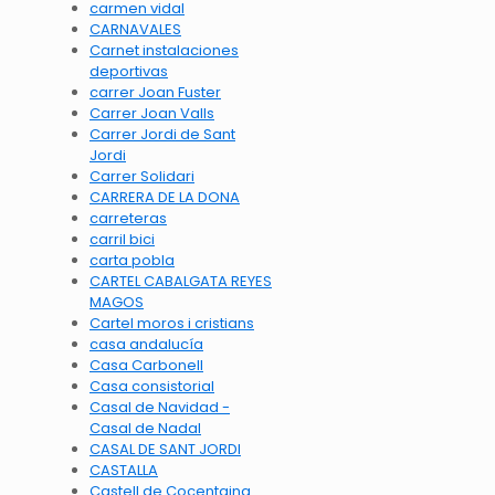
carmen vidal
CARNAVALES
Carnet instalaciones
deportivas
carrer Joan Fuster
Carrer Joan Valls
Carrer Jordi de Sant
Jordi
Carrer Solidari
CARRERA DE LA DONA
carreteras
carril bici
carta pobla
CARTEL CABALGATA REYES
MAGOS
Cartel moros i cristians
casa andalucía
Casa Carbonell
Casa consistorial
Casal de Navidad -
Casal de Nadal
CASAL DE SANT JORDI
CASTALLA
Castell de Cocentaina