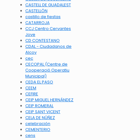
CASTELL DE GUADALEST
CASTELLÓN
castillo de fiestas
CATARROJA
CCJ Centro Cervantes
Jove
CD CONTESTANO
CDAL - Ciudadanos de
Alcoy
cec
CECOPAL (Centre de
Cooperació Operatiu
Municipal)
CEDA EL PASO
CEEM
CEFIRE
CEIP MIGUEL HERNÁNDEZ
CEIP ROMERAL
CEIP SANT VICENT
CELA DE NÚÑEZ
celebración
CEMENTERIO
cens