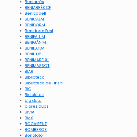
Beniarrés
BENIARRÉS CF
Benicadell
BENICALAP
BENIDORM
Benidorm Fest
BENIFALLIM
BENIGÀNIM
BENILLOBA
BENILLUP
BENIMARFULL
BENIMASSOT
BIAR
Biblioteca
Biblioteca de Tirisiti
BIC
Bicicletas
big data
bioresiduos
BIVIA
BMX
BOCAIRENT
BOMBEROS
Bonoloto