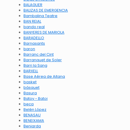
BALAGUER
BALIZAS DE EMERGENCIA
Bambalina Teatre
BAN REIAL
bando real
BANYERES DE MARIOLA
BARADELLO
Barnasants
baron
Barranc del Cint
Barranquet de Soler
Barri la Sang
BARXELL
Base Aérea de Aitana
basket
básquet
Basura
Batoy - Batoi
beca
Belén López
BENASAU
BENEIXAMA
Beniarda