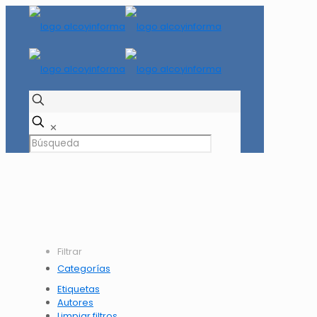
✕
Filtrar
Categorías
Etiquetas
Autores
Limpiar filtros