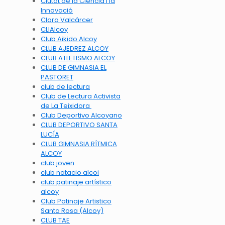
Ciutat de la Ciència i la
Innovació
Clara Valcárcer
CLIAlcoy
Club Aikido Alcoy
CLUB AJEDREZ ALCOY
CLUB ATLETISMO ALCOY
CLUB DE GIMNASIA EL
PASTORET
club de lectura
Club de Lectura Activista
de La Teixidora
Club Deportivo Alcoyano
CLUB DEPORTIVO SANTA
LUCÍA
CLUB GIMNASIA RÍTMICA
ALCOY
club joven
club natacio alcoi
club patinaje artístico
alcoy
Club Patinaje Artistico
Santa Rosa (Alcoy)
CLUB TAE