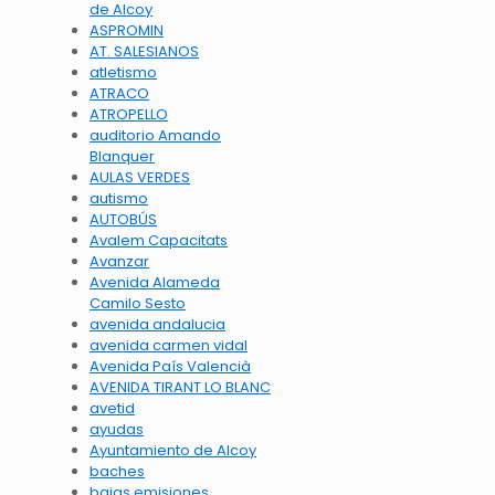
de Alcoy
ASPROMIN
AT. SALESIANOS
atletismo
ATRACO
ATROPELLO
auditorio Amando
Blanquer
AULAS VERDES
autismo
AUTOBÚS
Avalem Capacitats
Avanzar
Avenida Alameda
Camilo Sesto
avenida andalucia
avenida carmen vidal
Avenida País Valencià
AVENIDA TIRANT LO BLANC
avetid
ayudas
Ayuntamiento de Alcoy
baches
bajas emisiones