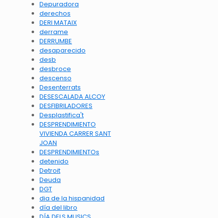
Depuradora
derechos
DERI MATAIX
derrame
DERRUMBE
desaparecido
desb
desbroce
descenso
Desenterrats
DESESCALADA ALCOY
DESFIBRILADORES
Desplastifica't
DESPRENDIMIENTO
VIVIENDA CARRER SANT
JOAN
DESPRENDIMIENTOs
detenido
Detroit
Deuda
DGT
dia de la hispanidad
día del libro
DÍA DELS MUSICS