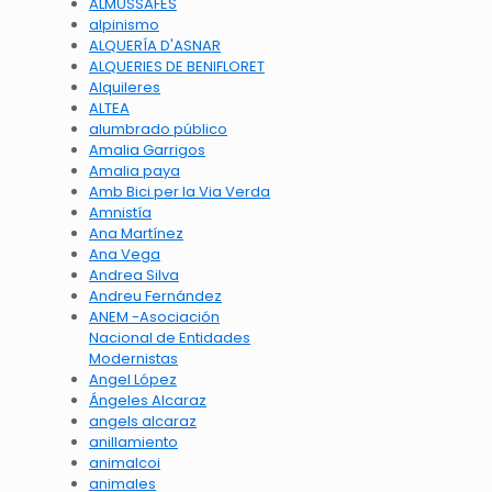
ALMUSSAFES
alpinismo
ALQUERÍA D'ASNAR
ALQUERIES DE BENIFLORET
Alquileres
ALTEA
alumbrado público
Amalia Garrigos
Amalia paya
Amb Bici per la Via Verda
Amnistía
Ana Martínez
Ana Vega
Andrea Silva
Andreu Fernández
ANEM -Asociación
Nacional de Entidades
Modernistas
Angel López
Ángeles Alcaraz
angels alcaraz
anillamiento
animalcoi
animales