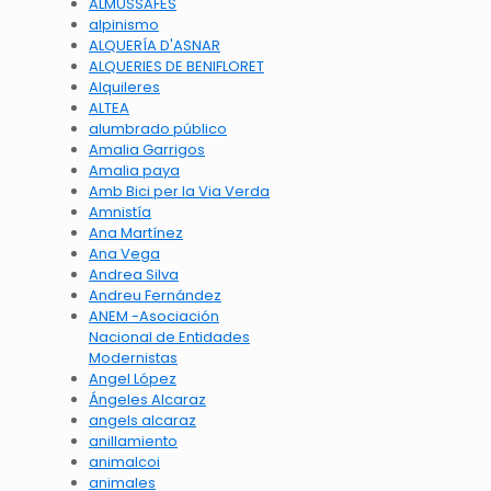
ALMUSSAFES
alpinismo
ALQUERÍA D'ASNAR
ALQUERIES DE BENIFLORET
Alquileres
ALTEA
alumbrado público
Amalia Garrigos
Amalia paya
Amb Bici per la Via Verda
Amnistía
Ana Martínez
Ana Vega
Andrea Silva
Andreu Fernández
ANEM -Asociación
Nacional de Entidades
Modernistas
Angel López
Ángeles Alcaraz
angels alcaraz
anillamiento
animalcoi
animales