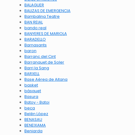
BALAGUER
BALIZAS DE EMERGENCIA
Bambalina Teatre
BAN REIAL
bando real
BANYERES DE MARIOLA
BARADELLO
Barnasants
baron
Barranc del Cint
Barranquet de Soler
Barri la Sang
BARXELL
Base Aérea de Aitana
basket
básquet
Basura
Batoy - Batoi
beca
Belén López
BENASAU
BENEIXAMA
Beniarda