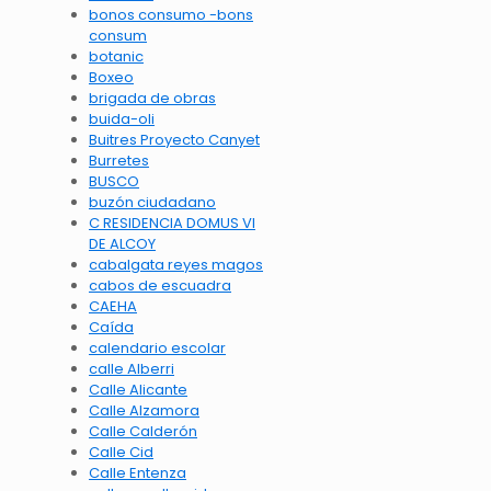
bonos consumo -bons
consum
botanic
Boxeo
brigada de obras
buida-oli
Buitres Proyecto Canyet
Burretes
BUSCO
buzón ciudadano
C RESIDENCIA DOMUS VI
DE ALCOY
cabalgata reyes magos
cabos de escuadra
CAEHA
Caída
calendario escolar
calle Alberri
Calle Alicante
Calle Alzamora
Calle Calderón
Calle Cid
Calle Entenza