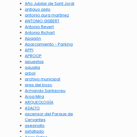
Año Jubilar de Sant Jordi
antiguo asilo
antonio aura martinez
ANTONIO GISBERT
Antonio Revert
Antonio Richart
Apagón
Aparcamiento - Parking
APPI
APROOP
apuestas
aqualia
arbol
archivo municipal
ares del bosc
Armando Santacreu
Aroa Mira
ARQUEOLOGÍA
ASALTO
ascensor del Parque de
Cervantes
asesinato
asfaltado