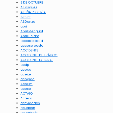
9 DE OCTUBRE
A Fosques
A LEÑA PIZZERÍA
À Punt
A3Danza
abri
Abril Mengual
Abril Peidro
accesibilidad
acceso oeste
ACCIDENTE
ACCIDENTE DE TRÁFICO
ACCIDENTE LABORAL
acdp
aceca
aceite
acogida
Acollim
acoso
ACTAIO
Acteco
actividades
acuatlon
acueducto