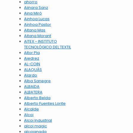
ahorro
Aiinara Sanz
Aina Miró
Ainhoa Lucas
Ainhoa Pastor
Aitana Mas
Aitana Morant
AITEX - INSTITUTO
TECNOLÓGICO DEL TEXTIL
Aitor Pla
Ajedrez
AL-COIN
ALAQUÀS
Alardo
Alba Sanegre
ALBAIDA
ALBATERA
Alberto Belda
Alberto Fuentes Lorite
Alcalde
Alcoi
Alcoi Industrial
alcoi magic
alcoianada