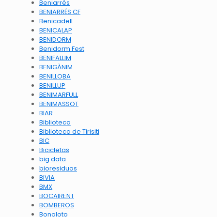
Beniarrés
BENIARRÉS CF
Benicadell
BENICALAP
BENIDORM
Benidorm Fest
BENIFALLIM
BENIGÀNIM
BENILLOBA
BENILLUP
BENIMARFULL
BENIMASSOT
BIAR
Biblioteca
Biblioteca de Tirisiti
BIC
Bicicletas
big data
bioresiduos
BIVIA
BMX
BOCAIRENT
BOMBEROS
Bonoloto