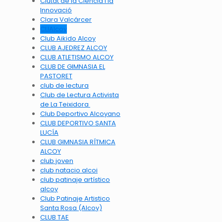
Ciutat de la Ciència i la
Innovació
Clara Valcárcer
CLIAlcoy
Club Aikido Alcoy
CLUB AJEDREZ ALCOY
CLUB ATLETISMO ALCOY
CLUB DE GIMNASIA EL
PASTORET
club de lectura
Club de Lectura Activista
de La Teixidora
Club Deportivo Alcoyano
CLUB DEPORTIVO SANTA
LUCÍA
CLUB GIMNASIA RÍTMICA
ALCOY
club joven
club natacio alcoi
club patinaje artístico
alcoy
Club Patinaje Artistico
Santa Rosa (Alcoy)
CLUB TAE