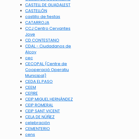
CASTELL DE GUADALEST
CASTELLÓN
castillo de fiestas
CATARROJA
CCJ Centro Cervantes
Jove
CD CONTESTANO
CDAL - Ciudadanos de
Alcoy
cec
CECOPAL (Centre de
Cooperació Operatiu
Municipal)
CEDA EL PASO
CEEM
CEFIRE
CEIP MIGUEL HERNÁNDEZ
CEIP ROMERAL
CEIP SANT VICENT
CELA DE NÚÑEZ
celebración
CEMENTERIO
cens