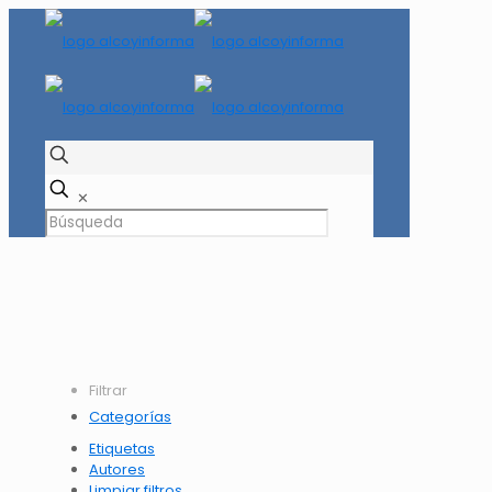
✕
Filtrar
Categorías
Etiquetas
Autores
Limpiar filtros