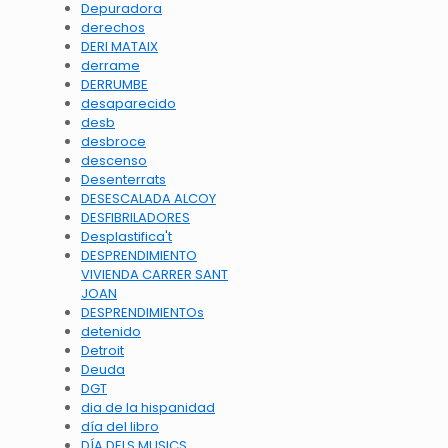
Depuradora
derechos
DERI MATAIX
derrame
DERRUMBE
desaparecido
desb
desbroce
descenso
Desenterrats
DESESCALADA ALCOY
DESFIBRILADORES
Desplastifica't
DESPRENDIMIENTO
VIVIENDA CARRER SANT
JOAN
DESPRENDIMIENTOs
detenido
Detroit
Deuda
DGT
dia de la hispanidad
día del libro
DÍA DELS MUSICS