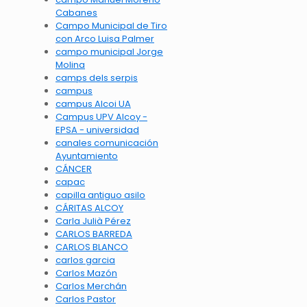
Cabanes
Campo Municipal de Tiro
con Arco Luisa Palmer
campo municipal Jorge
Molina
camps dels serpis
campus
campus Alcoi UA
Campus UPV Alcoy -
EPSA - universidad
canales comunicación
Ayuntamiento
CÁNCER
capac
capilla antiguo asilo
CÁRITAS ALCOY
Carla Julià Pérez
CARLOS BARREDA
CARLOS BLANCO
carlos garcia
Carlos Mazón
Carlos Merchán
Carlos Pastor