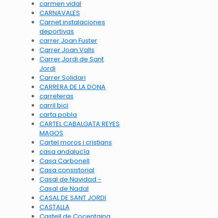
carmen vidal
CARNAVALES
Carnet instalaciones
deportivas
carrer Joan Fuster
Carrer Joan Valls
Carrer Jordi de Sant
Jordi
Carrer Solidari
CARRERA DE LA DONA
carreteras
carril bici
carta pobla
CARTEL CABALGATA REYES
MAGOS
Cartel moros i cristians
casa andalucía
Casa Carbonell
Casa consistorial
Casal de Navidad -
Casal de Nadal
CASAL DE SANT JORDI
CASTALLA
Castell de Cocentaina