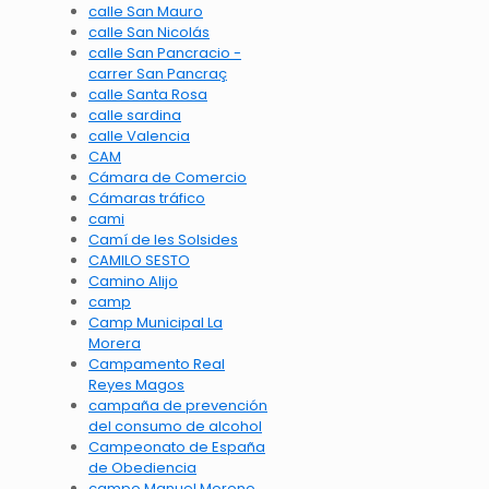
calle San Mauro
calle San Nicolás
calle San Pancracio -
carrer San Pancraç
calle Santa Rosa
calle sardina
calle Valencia
CAM
Cámara de Comercio
Cámaras tráfico
cami
Camí de les Solsides
CAMILO SESTO
Camino Alijo
camp
Camp Municipal La
Morera
Campamento Real
Reyes Magos
campaña de prevención
del consumo de alcohol
Campeonato de España
de Obediencia
campo Manuel Moreno