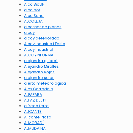
AlcoiBioUP
alcoibot
AlcoiSona
ALCOLEJA
alcosser de planes
alcoy
alcoy deteriorado
Alcoy Industria i Festa
Alcoy Industrial
ALCOYINFORMA
alejandra gisbert
Alejandro Miralles
Alejandro Rojas
alejandro soler
alerta meteorologica
Alex Cerradelo
ALFAFARA
ALFAZ DEL PI
alfredo ferre
ALICANTE
Alicante Plaza
ALMORADÍ
ALMUDAINA