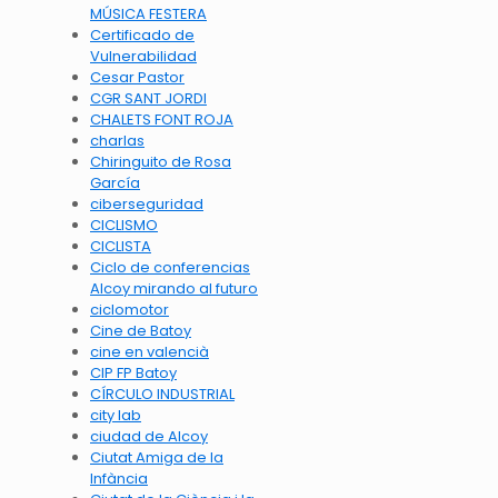
MÚSICA FESTERA
Certificado de
Vulnerabilidad
Cesar Pastor
CGR SANT JORDI
CHALETS FONT ROJA
charlas
Chiringuito de Rosa
García
ciberseguridad
CICLISMO
CICLISTA
Ciclo de conferencias
Alcoy mirando al futuro
ciclomotor
Cine de Batoy
cine en valencià
CIP FP Batoy
CÍRCULO INDUSTRIAL
city lab
ciudad de Alcoy
Ciutat Amiga de la
Infància