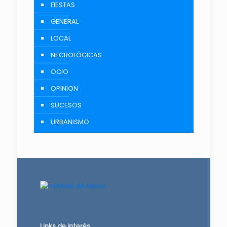
Teléfonos de emergencia
Cartelera de Cines
A solas con Mario
ACTUALIDAD
COMARCA
CULTURA
DEPORTES
FIESTAS
GENERAL
LOCAL
NECROLÓGICAS
OCIO