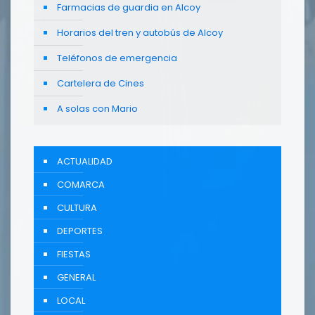
Farmacias de guardia en Alcoy
Horarios del tren y autobús de Alcoy
Teléfonos de emergencia
Cartelera de Cines
A solas con Mario
ACTUALIDAD
COMARCA
CULTURA
DEPORTES
FIESTAS
GENERAL
LOCAL