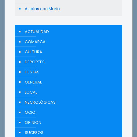
A solas con Mario
ACTUALIDAD
COMARCA
CULTURA
DEPORTES
FIESTAS
GENERAL
LOCAL
NECROLÓGICAS
OCIO
OPINION
SUCESOS