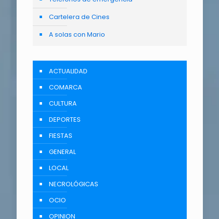
Cartelera de Cines
A solas con Mario
ACTUALIDAD
COMARCA
CULTURA
DEPORTES
FIESTAS
GENERAL
LOCAL
NECROLÓGICAS
OCIO
OPINION