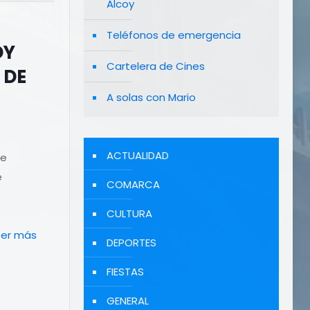
Alcoy
Teléfonos de emergencia
OY
Cartelera de Cines
 DE
A solas con Mario
ACTUALIDAD
te
e
COMARCA
CULTURA
eer más
DEPORTES
FIESTAS
GENERAL