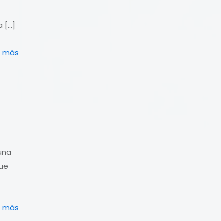
a
[…]
r más
’una
que
r más