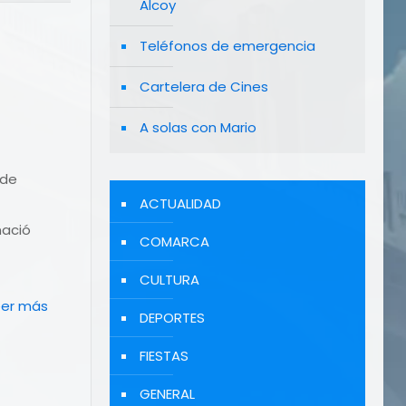
Alcoy
Teléfonos de emergencia
Cartelera de Cines
A solas con Mario
 de
ACTUALIDAD
mació
COMARCA
CULTURA
eer más
DEPORTES
FIESTAS
GENERAL