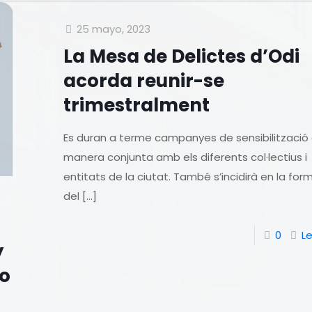
25 mayo, 2023
La Mesa de Delictes d’Odi
acorda reunir-se
trimestralment
Es duran a terme campanyes de sensibilització
manera conjunta amb els diferents col·lectius i
entitats de la ciutat. També s’incidirà en la for
del
[…]
0
L
y
io