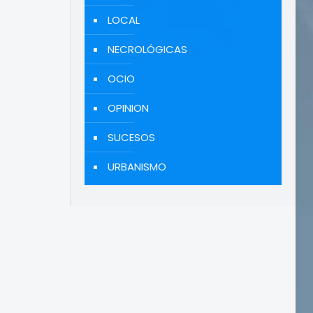
LOCAL
NECROLÓGICAS
OCIO
OPINION
SUCESOS
URBANISMO