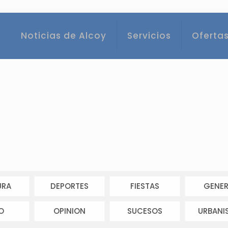
Noticias de Alcoy
Servicios
Ofertas
URA
DEPORTES
FIESTAS
GENER
O
OPINION
SUCESOS
URBANI