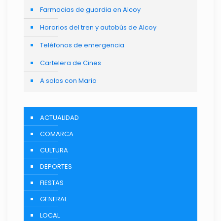
Farmacias de guardia en Alcoy
Horarios del tren y autobús de Alcoy
Teléfonos de emergencia
Cartelera de Cines
A solas con Mario
ACTUALIDAD
COMARCA
CULTURA
DEPORTES
FIESTAS
GENERAL
LOCAL