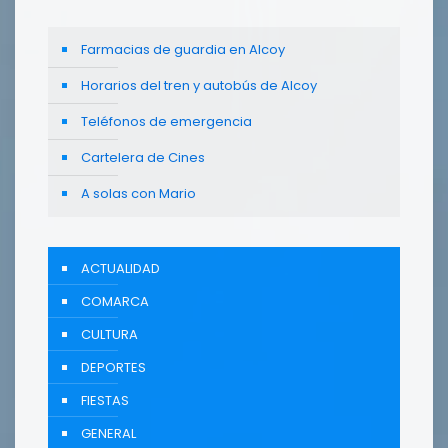
Farmacias de guardia en Alcoy
Horarios del tren y autobús de Alcoy
Teléfonos de emergencia
Cartelera de Cines
A solas con Mario
ACTUALIDAD
COMARCA
CULTURA
DEPORTES
FIESTAS
GENERAL