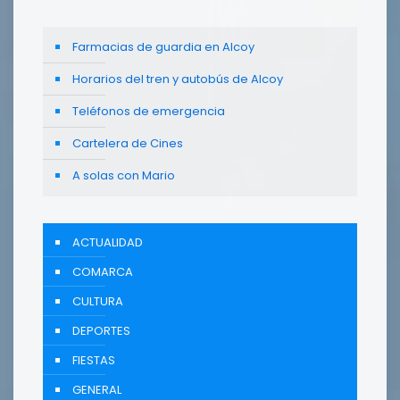
Farmacias de guardia en Alcoy
Horarios del tren y autobús de Alcoy
Teléfonos de emergencia
Cartelera de Cines
A solas con Mario
ACTUALIDAD
COMARCA
CULTURA
DEPORTES
FIESTAS
GENERAL