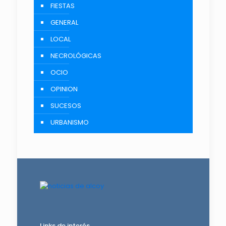
FIESTAS
GENERAL
LOCAL
NECROLÓGICAS
OCIO
OPINION
SUCESOS
URBANISMO
Links de interés