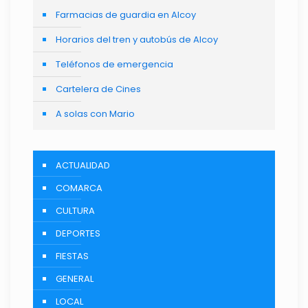
Farmacias de guardia en Alcoy
Horarios del tren y autobús de Alcoy
Teléfonos de emergencia
Cartelera de Cines
A solas con Mario
ACTUALIDAD
COMARCA
CULTURA
DEPORTES
FIESTAS
GENERAL
LOCAL