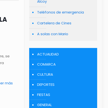
Alcoy
Teléfonos de emergencia
ILA
Cartelera de Cines
A solas con Mario
ACTUALIDAD
re, se
ara
COMARCA
CULTURA
eer más
DEPORTES
FIESTAS
GENERAL