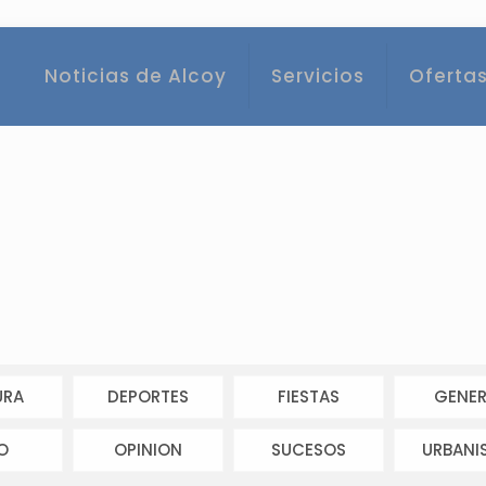
Noticias de Alcoy
Servicios
Ofertas
URA
DEPORTES
FIESTAS
GENER
O
OPINION
SUCESOS
URBANI