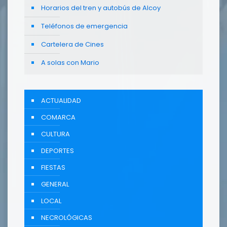
Horarios del tren y autobús de Alcoy
Teléfonos de emergencia
Cartelera de Cines
A solas con Mario
ACTUALIDAD
COMARCA
CULTURA
DEPORTES
FIESTAS
GENERAL
LOCAL
NECROLÓGICAS