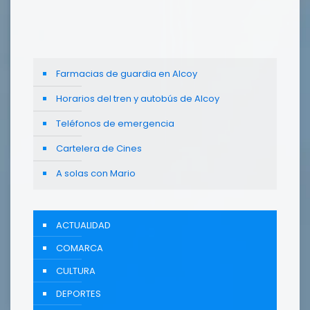
Farmacias de guardia en Alcoy
Horarios del tren y autobús de Alcoy
Teléfonos de emergencia
Cartelera de Cines
A solas con Mario
ACTUALIDAD
COMARCA
CULTURA
DEPORTES