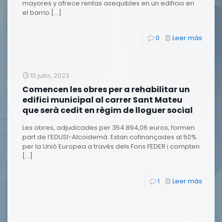
mayores y ofrece rentas asequibles en un edificio en
el barrio
[…]
0
Leer más
10 julio, 2023
Comencen les obres per a rehabilitar un
edifici municipal al carrer Sant Mateu
que serà cedit en règim de lloguer social
Les obres, adjudicades per 354.894,06 euros, formen
part de l’EDUSI-Alcoidemà. Estan cofinançades al 50%
per la Unió Europea a través dels Fons FEDER i compten
[…]
1
Leer más