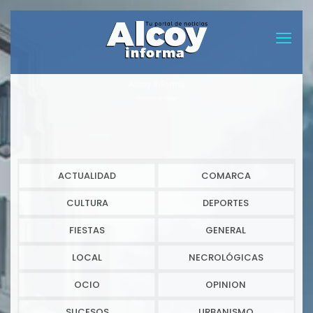
Alcoy informa
Noticias de Alcoy
ACTUALIDAD
COMARCA
CULTURA
DEPORTES
FIESTAS
GENERAL
LOCAL
NECROLÓGICAS
OCIO
OPINION
SUCESOS
URBANISMO