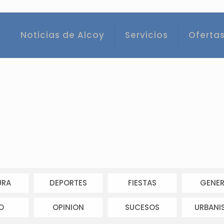
Noticias de Alcoy
Servicios
Ofertas
URA
DEPORTES
FIESTAS
GENER
O
OPINION
SUCESOS
URBANI