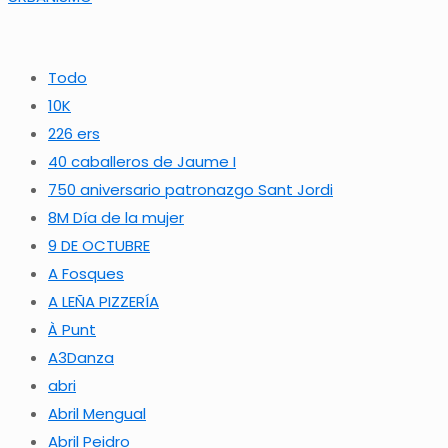
Todo
10K
226 ers
40 caballeros de Jaume I
750 aniversario patronazgo Sant Jordi
8M Día de la mujer
9 DE OCTUBRE
A Fosques
A LEÑA PIZZERÍA
À Punt
A3Danza
abri
Abril Mengual
Abril Peidro