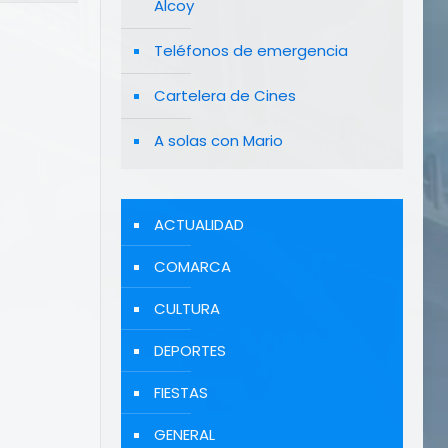
Alcoy
Teléfonos de emergencia
Cartelera de Cines
A solas con Mario
ACTUALIDAD
COMARCA
CULTURA
DEPORTES
FIESTAS
GENERAL