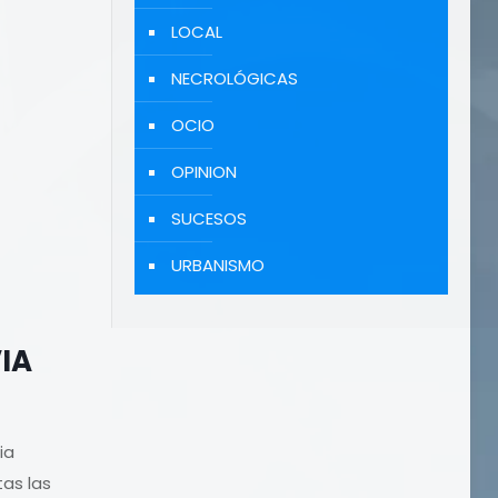
LOCAL
NECROLÓGICAS
OCIO
OPINION
SUCESOS
URBANISMO
VIA
ia
tas las