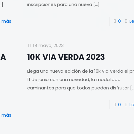
…]
inscripciones para una nueva
[…]
r más
0
L
14 mayo, 2023
LA
10K VIA VERDA 2023
Llega una nueva edición de la 10k Via Verda el 
11 de junio con una novedad, la modalidad
caminantes para que todos puedan disfrutar
[
0
L
r más