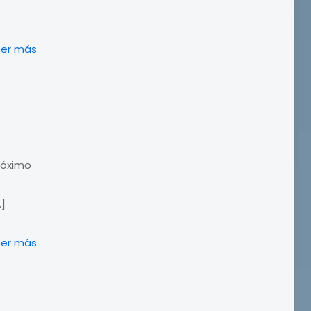
eer más
próximo
…]
eer más