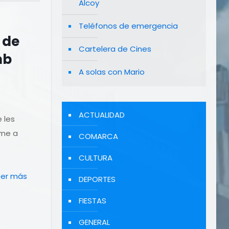
Alcoy
Teléfonos de emergencia
 de
Cartelera de Cines
mb
A solas con Mario
ACTUALIDAD
e les
sme a
COMARCA
CULTURA
eer más
DEPORTES
FIESTAS
GENERAL