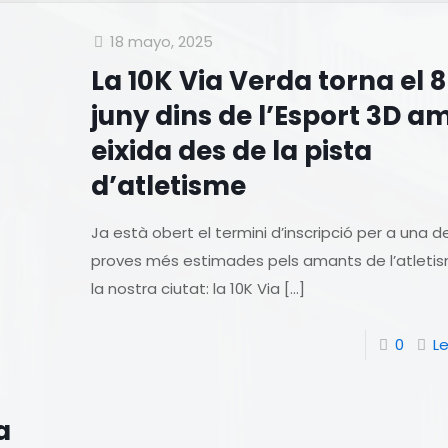
18 mayo, 2025
La 10K Via Verda torna el 8
juny dins de l’Esport 3D a
eixida des de la pista
d’atletisme
Ja està obert el termini d’inscripció per a una d
proves més estimades pels amants de l’atleti
la nostra ciutat: la 10K Via
[…]
0
L
a