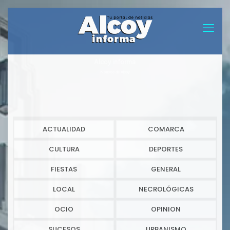
Alcoy informa
Noticias de Alcoy
ACTUALIDAD
COMARCA
CULTURA
DEPORTES
FIESTAS
GENERAL
LOCAL
NECROLÓGICAS
OCIO
OPINION
SUCESOS
URBANISMO