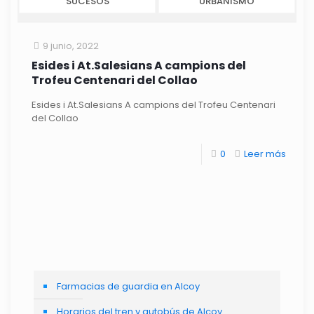
SUCESOS
URBANISMO
9 junio, 2022
Esides i At.Salesians A campions del
Trofeu Centenari del Collao
Esides i At.Salesians A campions del Trofeu Centenari
del Collao
0
Leer más
Farmacias de guardia en Alcoy
Horarios del tren y autobús de Alcoy