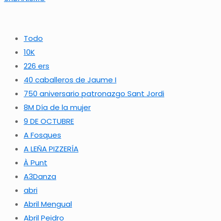
Todo
10K
226 ers
40 caballeros de Jaume I
750 aniversario patronazgo Sant Jordi
8M Día de la mujer
9 DE OCTUBRE
A Fosques
A LEÑA PIZZERÍA
À Punt
A3Danza
abri
Abril Mengual
Abril Peidro