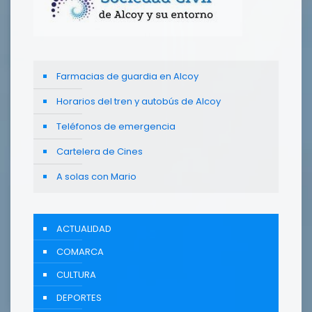
Farmacias de guardia en Alcoy
Horarios del tren y autobús de Alcoy
Teléfonos de emergencia
Cartelera de Cines
A solas con Mario
ACTUALIDAD
COMARCA
CULTURA
DEPORTES