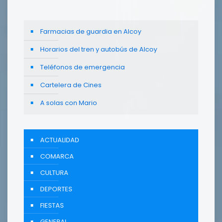
Farmacias de guardia en Alcoy
Horarios del tren y autobús de Alcoy
Teléfonos de emergencia
Cartelera de Cines
A solas con Mario
ACTUALIDAD
COMARCA
CULTURA
DEPORTES
FIESTAS
GENERAL