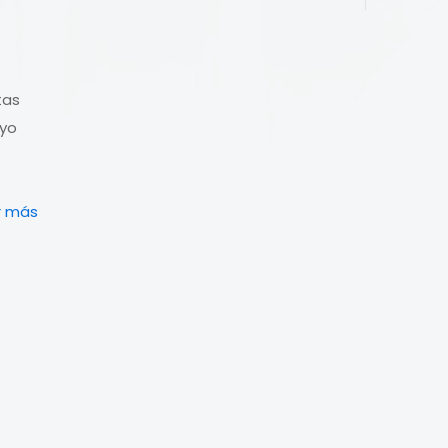
tas
ayo
r más