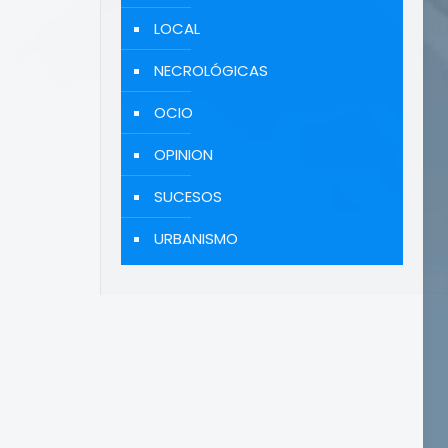
LOCAL
NECROLÓGICAS
OCIO
OPINION
SUCESOS
URBANISMO