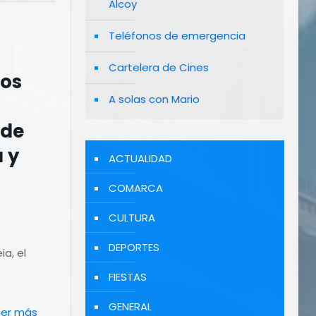
Alcoy
Teléfonos de emergencia
Cartelera de Cines
ros
A solas con Mario
 de
a y
ACTUALIDAD
COMARCA
CULTURA
DEPORTES
ia, el
FIESTAS
GENERAL
eer más