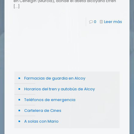
en Cehegín (Murcia), donde el atleta alcoyano Efrén
[…]
0
Leer más
Farmacias de guardia en Alcoy
Horarios del tren y autobús de Alcoy
Teléfonos de emergencia
Cartelera de Cines
A solas con Mario