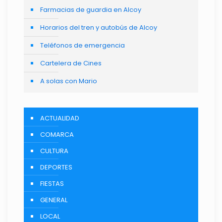
Farmacias de guardia en Alcoy
Horarios del tren y autobús de Alcoy
Teléfonos de emergencia
Cartelera de Cines
A solas con Mario
ACTUALIDAD
COMARCA
CULTURA
DEPORTES
FIESTAS
GENERAL
LOCAL