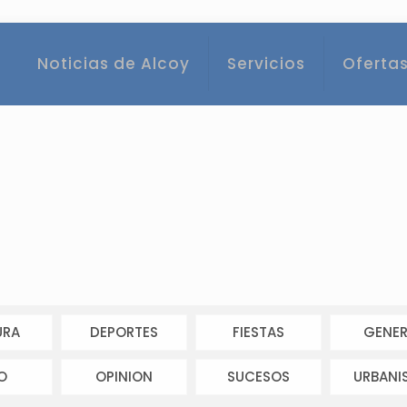
Noticias de Alcoy
Servicios
Ofertas
URA
DEPORTES
FIESTAS
GENER
O
OPINION
SUCESOS
URBANI