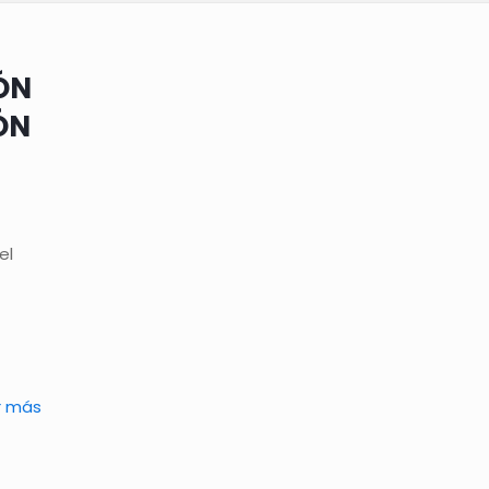
ÓN
ÓN
el
r más