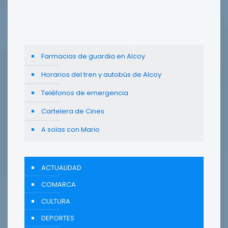
Farmacias de guardia en Alcoy
Horarios del tren y autobús de Alcoy
Teléfonos de emergencia
Cartelera de Cines
A solas con Mario
ACTUALIDAD
COMARCA
CULTURA
DEPORTES