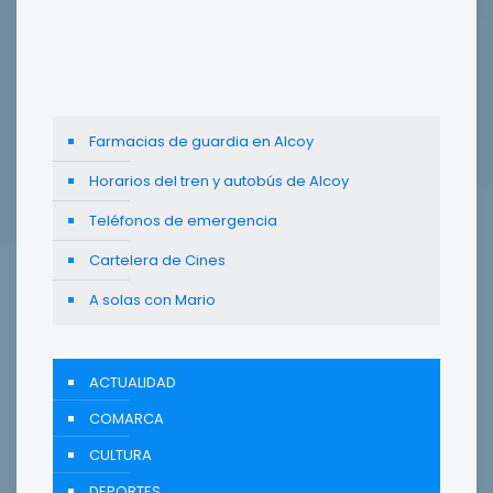
Farmacias de guardia en Alcoy
Horarios del tren y autobús de Alcoy
Teléfonos de emergencia
Cartelera de Cines
A solas con Mario
ACTUALIDAD
COMARCA
CULTURA
DEPORTES