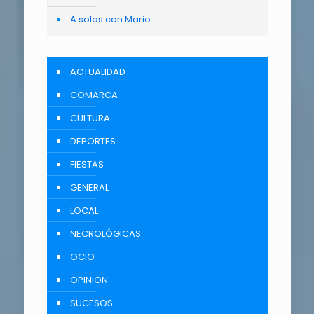
A solas con Mario
ACTUALIDAD
COMARCA
CULTURA
DEPORTES
FIESTAS
GENERAL
LOCAL
NECROLÓGICAS
OCIO
OPINION
SUCESOS