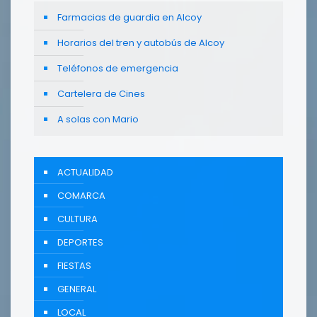
Farmacias de guardia en Alcoy
Horarios del tren y autobús de Alcoy
Teléfonos de emergencia
Cartelera de Cines
A solas con Mario
ACTUALIDAD
COMARCA
CULTURA
DEPORTES
FIESTAS
GENERAL
LOCAL