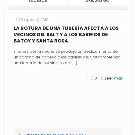
SUCESOS
URBANISMO
29 agosto, 2018
LA ROTURA DE UNA TUBERÍA AFECTA A LOS
VECINOS DEL SALT Y A LOS BARRIOS DE
BATOY Y SANTA ROSA
El Lunes por la noche se produjo un deslizamiento de
un camino de acceso a las casitas del Salt rompiendo
una tubería de suministro de
[…]
0
Leer más