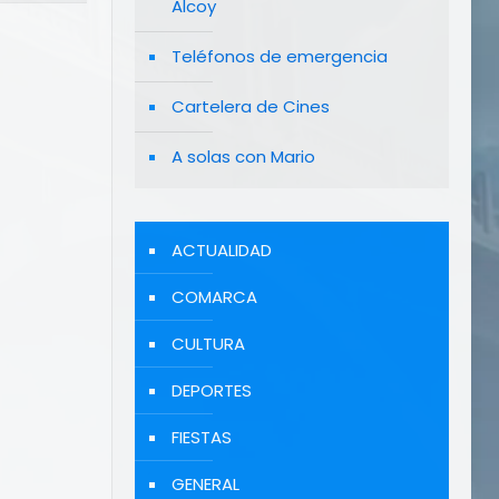
Alcoy
Teléfonos de emergencia
Cartelera de Cines
A solas con Mario
ACTUALIDAD
COMARCA
CULTURA
DEPORTES
FIESTAS
GENERAL