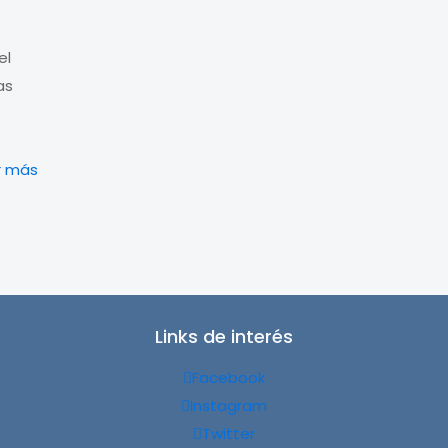
el
as
r más
Links de interés
Facebook
Instagram
Twitter