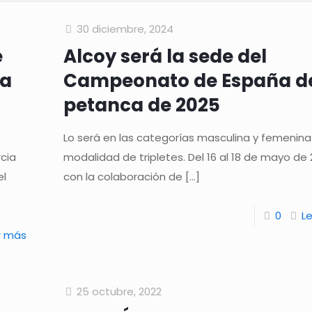
30 diciembre, 2024
e
Alcoy será la sede del
ca
Campeonato de España d
petanca de 2025
Lo será en las categorías masculina y femenina
cia
modalidad de tripletes. Del 16 al 18 de mayo de
el
con la colaboración de
[…]
0
L
r más
25 octubre, 2022