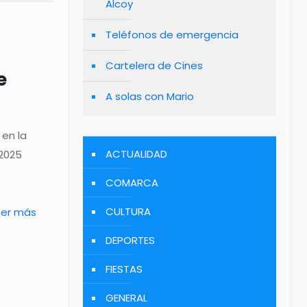
Alcoy
Teléfonos de emergencia
Cartelera de Cines
e
A solas con Mario
 en la
ACTUALIDAD
 2025
COMARCA
CULTURA
eer más
DEPORTES
FIESTAS
GENERAL