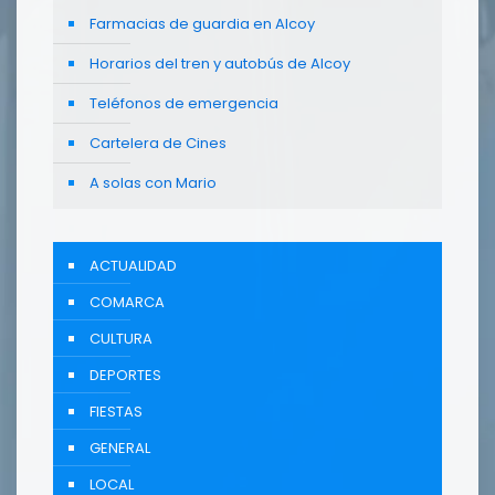
Farmacias de guardia en Alcoy
Horarios del tren y autobús de Alcoy
Teléfonos de emergencia
Cartelera de Cines
A solas con Mario
ACTUALIDAD
COMARCA
CULTURA
DEPORTES
FIESTAS
GENERAL
LOCAL