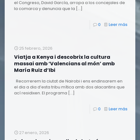
el Congreso, David García, arropa a los concejales de
la comarca y denuncia que la
[…]
0
Leer más
25 febrero, 2026
Viatja a Kenya i descobrix la cultura
massai amb ‘Valencians al món’ amb
María Ruiz d’Ibi
Recorrerem la ciutat de Nairobi i ens endinsarem en
el dia a dia d’esta tribu mítica amb dos alacantins que
ací residixen. El programa
[…]
0
Leer más
27 enero, 2026