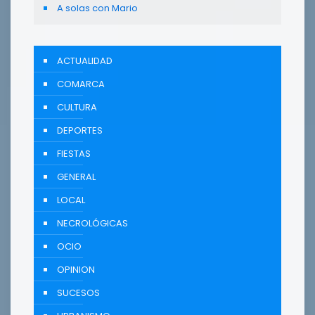
A solas con Mario
ACTUALIDAD
COMARCA
CULTURA
DEPORTES
FIESTAS
GENERAL
LOCAL
NECROLÓGICAS
OCIO
OPINION
SUCESOS