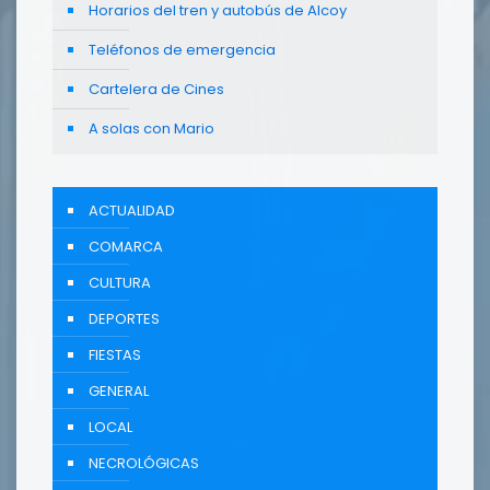
Horarios del tren y autobús de Alcoy
Teléfonos de emergencia
Cartelera de Cines
A solas con Mario
ACTUALIDAD
COMARCA
CULTURA
DEPORTES
FIESTAS
GENERAL
LOCAL
NECROLÓGICAS